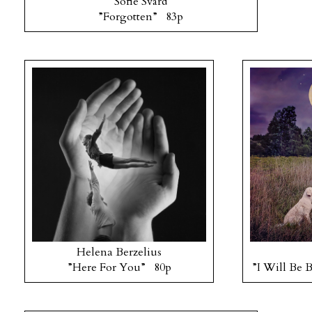
Sofie Svärd
”Forgotten” 83p
Helena Berzelius
”Here For You” 80p
”I Will Be