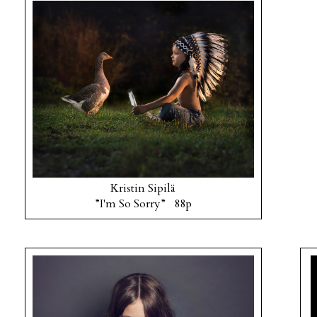
Kristin Sipilä
”I'm So Sorry” 88p