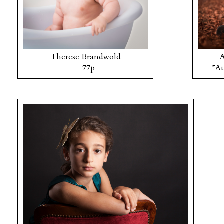
Therese Brandwold
77p
”A