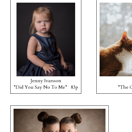
Jenny Ivarsson
”Did You Say No To Me” 83p
”The 