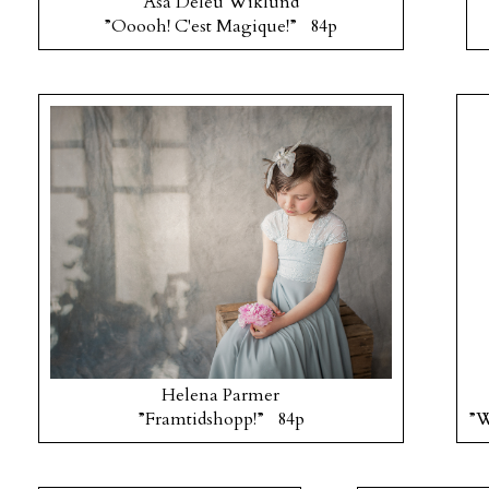
Åsa Deleu Wiklund
”Ooooh! C'est Magique!” 84p
Helena Parmer
”Framtidshopp!” 84p
”W