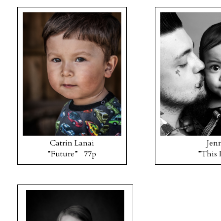
Catrin Lanai
Jen
”Future” 77p
”This