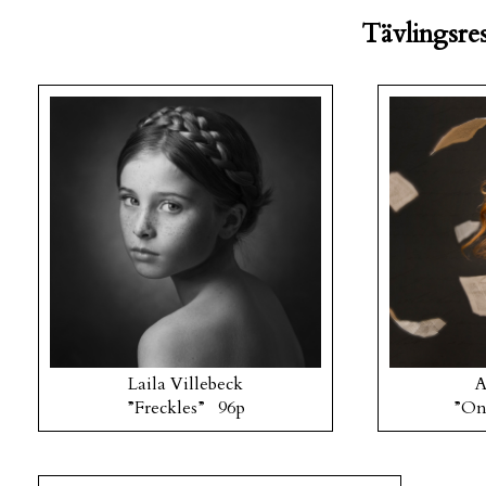
Tävlingsres
Laila Villebeck
A
”Freckles” 96p
”On