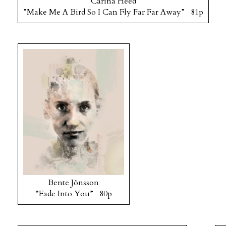
Carina Heed
”Make Me A Bird So I Can Fly Far Far Away” 81p
Bente Jönsson
”Fade Into You” 80p