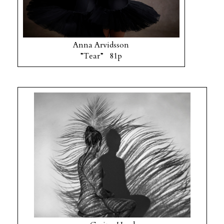
Anna Arvidsson
”Tear” 81p