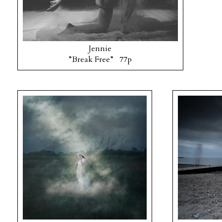
Jennie
”Break Free” 77p