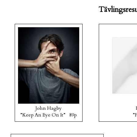
Tävlingsresu
John Hagby
”Keep An Eye On It” 89p
”